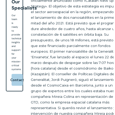
oficialmente anunciado como «Catalan New Sp
Our
Strategy». El objetivo de esta estrategia es impul
Specialists
el sector aeroespacial en la región, empezando
Our
el lanzamiento de dos nanosatélites en la prime
team
mitad del año 2021. Está previsto que el progra
is
ready
dure alrededor de cuatro años, hasta alcanzar 
to
constelación de 6 satélites en órbita baja. Su
provide
technical
presupuesto, de unos 18 millones, está previsto
insights
que este financiado parcialmente con fondos
and
support
europeos. El primer nanosatélite de la Generalita
for
'Enxaneta', fue lanzado al espacio el lunes 22 de
your
mission-
marzo después de despegar sobre las 7.07 hora
critical
(hora catalana) desde el cosmódromo de Baiko
systems
(Kazajstán). El conseller de Políticas Digitales de 
Generalitat, Jordi Puigneró, siguió el lanzamient
Contact
desde el CosmoCaixa en Barcelona, junto a un
grupo de expertos entre los cuales estaba nues
compañera Mireia Colina en representación de
GTD, como la empresa espacial catalana más
representativa. Si queréis revivir el lanzamiento y
intervención de nuestra compañera Mireia podé