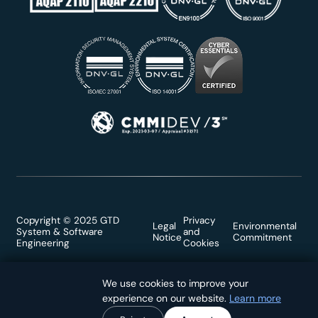
Copyright © 2025 GTD
Privacy
Legal
Environmental
System & Software
and
Notice
Commitment
Engineering
Cookies
We use cookies to improve your
We use cookies to improve your
experience on our website.
experience on our website.
Learn more
Learn more